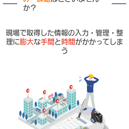
か？
現場で取得した情報の入力・管理・整
理に
膨大
な
手間
と
時間
がかかってしま
う